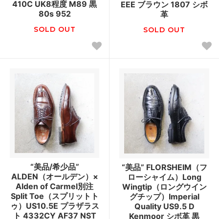
410C UK8程度 M89 黒
EEE ブラウン 1807 シボ
80s 952
革
SOLD OUT
SOLD OUT
“美品/希少品”
“美品” FLORSHEIM（フ
ALDEN（オールデン）×
ローシャイム）Long
Alden of Carmel別注
Wingtip（ロングウイン
Split Toe（スプリットト
グチップ）Imperial
ゥ）US10.5E プラザラス
Quality US9.5 D
ト 4332CY AF37 NST
Kenmoor シボ革 黒