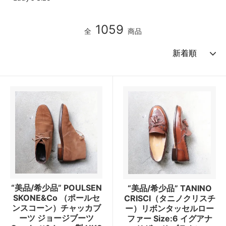
1059
全
商品
“美品/希少品” POULSEN
“美品/希少品” TANINO
SKONE&Co （ポールセ
CRISCI（タニノクリスチ
ンスコーン）チャッカブ
ー）リボンタッセルロー
ーツ ジョージブーツ
ファー Size:6 イグアナ