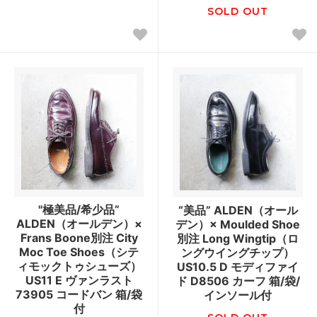
SOLD OUT
"極美品/希少品”
“美品” ALDEN（オール
ALDEN（オールデン）×
デン）× Moulded Shoe
Frans Boone別注 City
別注 Long Wingtip（ロ
Moc Toe Shoes（シテ
ングウイングチップ）
ィモックトゥシューズ）
US10.5 D モディファイ
US11 E ヴァンラスト
ド D8506 カーフ 箱/袋/
73905 コードバン 箱/袋
インソール付
付