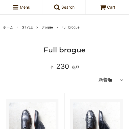
Menu
Search
Cart
ホーム
STYLE
Brogue
Full brogue
Full brogue
230
全
商品