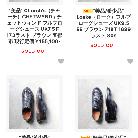
“美品” Church's（チャ
“美品/希少品”
ーチ）CHETWYND / チ
Loake（ローク）フルブ
ェットウィンド フルブロ
ローグシューズ UK9.5
ーグシューズ UK7.5 F
EE ブラウン 718T 1639
173ラスト ブラウン 五都
ラスト 80s
市 現行定価￥155,100-
SOLD OUT
SOLD OUT
“美品/希少品”
“極美品/希少品”