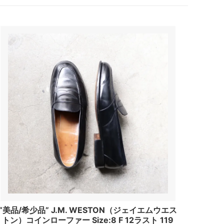
“美品/希少品” J.M. WESTON（ジェイエムウエス
トン）コインローファー Size:8 F 12ラスト 119