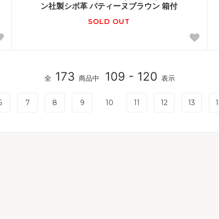
ン社製シボ革 パティーヌブラウン 箱付
SOLD OUT
173
109 - 120
全
商品中
表示
6
7
8
9
10
11
12
13
1