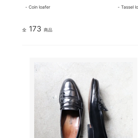
Coin loafer
Tassel l
173
全
商品