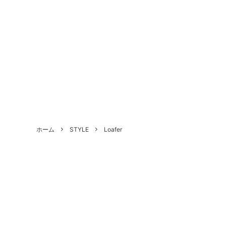
ALL SHOES
BRAND
About Us - 当店について
SHOE 
STYLE
Antiqu
ホーム
STYLE
Loafer
づく表
HANDLED PRODUCTS
NEW ARRIVAL
SALE
Style Category - スタイルカテゴリー
Produc
Shoe Repair Price List - 靴修理料金一
Custo
覧