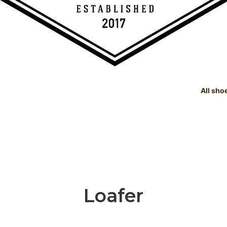
All sho
TREE
e Dealings Act - 古物営業法に基
SHOE CARE GOODS
SIZE
Instagram - SNSも随時更新
示
！！
SHOE CARE GOODS & HAND
t Status List - 商品状態一覧
PRODUCTS
Shoeshine Service - 靴磨
mer Reviews - お客様の声
Events & Media - イベント出
ィア掲載
Loafer