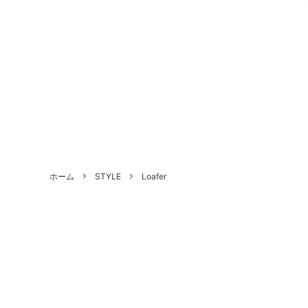
ALL SHOES
BRAND
About Us - 当店について
SHOE 
STYLE
Antiqu
ホーム
STYLE
Loafer
づく表
HANDLED PRODUCTS
NEW ARRIVAL
SALE
Style Category - スタイルカテゴリー
Produc
Shoe Repair Price List - 靴修理料金一
Custo
覧