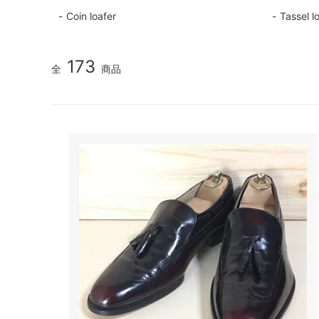
Coin loafer
Tassel l
173
全
商品