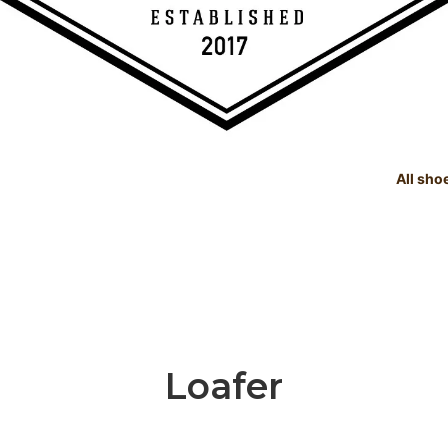
All sho
TREE
e Dealings Act - 古物営業法に基
SHOE CARE GOODS
SIZE
Instagram - SNSも随時更新
示
！！
SHOE CARE GOODS & HAND
t Status List - 商品状態一覧
PRODUCTS
Shoeshine Service - 靴磨
mer Reviews - お客様の声
Events & Media - イベント出
ィア掲載
Loafer