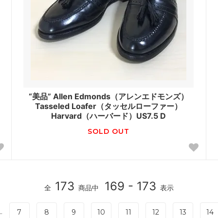
“美品” Allen Edmonds（アレンエドモンズ）
Tasseled Loafer（タッセルローファー）
Harvard（ハーバード）US7.5 D
SOLD OUT
173
169 - 173
全
商品中
表示
..
7
8
9
10
11
12
13
14