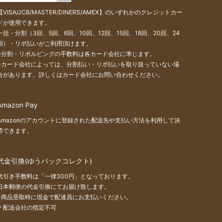
【VISA/JCB/MASTER/DINERS/AMEX】のいずれかのクレジットカー
ドが使用できます。
一括・分割（3回、5回、6回、10回、12回、15回、18回、20回、24
回）・リボ払いがご利用頂けます。
※分割・リボルビングの手数料は各カード会社に準じます。
※カード会社によっては、分割払い・リボ払いを取り扱っていない場
合があります。詳しくはカード会社にお問い合わせください。
Amazon Pay
Amazonのアカウントに登録された配送先や支払い方法を利用して決
済できます。
代金引換(ゆうパックコレクト)
代引き手数料は「一律300円」となっております。
日本郵便の代金引換にてお届け致します。
※商品受取時に現金で配達員にお支払いください。
＊配送会社の指定不可