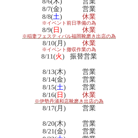
8/6(木) 営業
8/7(金) 営業
8/8(
土
)
休業
※イベント前日準備の為
8/9(
日
)
休業
※稲妻フェスティバル福岡靴磨き出店の為
8/10(月)
休業
※イベント撤収作業の為
8/11(
火
) 振替営業
8/13(木) 営業
8/14(金) 営業
8/15(
土
) 営業
8/16(
日
)
休業
※伊勢丹浦和店靴磨き出店の為
8/17(月) 営業
8/20(木) 営業
8/21(金) 営業