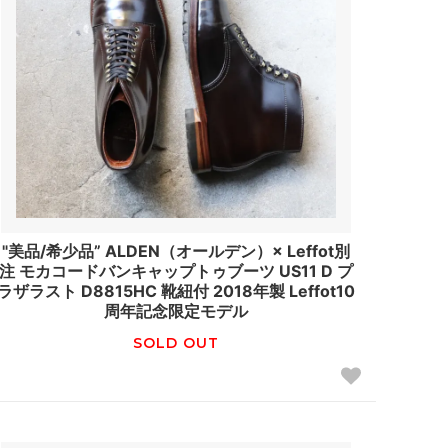
"美品/希少品” ALDEN（オールデン）× Leffot別
注 モカコードバンキャップトゥブーツ US11 D プ
ラザラスト D8815HC 靴紐付 2018年製 Leffot10
周年記念限定モデル
SOLD OUT