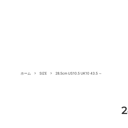
ALL SHOES
BRAND
About Us - 当店について
SHOE 
STYLE
Antiqu
ホーム
SIZE
28.5cm US10.5 UK10 43.5 ～
づく表
HANDLED PRODUCTS
NEW ARRIVAL
SALE
Style Category - スタイルカテゴリー
Produc
Shoe Repair Price List - 靴修理料金一
Custo
覧
2