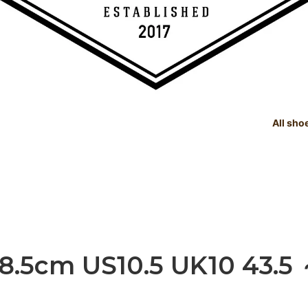
All sho
TREE
e Dealings Act - 古物営業法に基
SHOE CARE GOODS
SIZE
Instagram - SNSも随時更新
示
！！
SHOE CARE GOODS & HAND
t Status List - 商品状態一覧
PRODUCTS
Shoeshine Service - 靴磨
mer Reviews - お客様の声
Events & Media - イベント出
ィア掲載
8.5cm US10.5 UK10 43.5