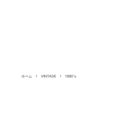
ALL SHOES
BRAND
About Us - 当店について
SHOE 
STYLE
Antiqu
ホーム
VINTAGE
1990's
づく表
HANDLED PRODUCTS
NEW ARRIVAL
SALE
Style Category - スタイルカテゴリー
Produc
Shoe Repair Price List - 靴修理料金一
Custo
覧