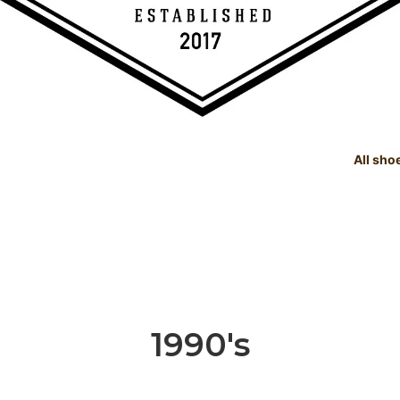
All sho
TREE
e Dealings Act - 古物営業法に基
SHOE CARE GOODS
SIZE
Instagram - SNSも随時更新
示
！！
SHOE CARE GOODS & HAND
t Status List - 商品状態一覧
PRODUCTS
Shoeshine Service - 靴磨
mer Reviews - お客様の声
Events & Media - イベント出
ィア掲載
1990's