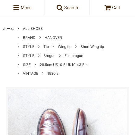
Menu
Search
Cart
ホーム
ALL SHOES
BRAND
HANOVER
STYLE
Tip
Wing tip
Short Wing tip
STYLE
Brogue
Full brogue
SIZE
28.5cm US10.5 UK10 43.5 ～
VINTAGE
1980's