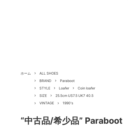
ALL SHOES
BRAND
About Us - 当店について
SHOE 
STYLE
Antiqu
ホーム
ALL SHOES
づく表
BRAND
Paraboot
HANDLED PRODUCTS
NEW ARRIVAL
SALE
Style Category - スタイルカテゴリー
Produc
STYLE
Loafer
Coin loafer
SIZE
25.5cm US7.5 UK7 40.5
Shoe Repair Price List - 靴修理料金一
Custo
VINTAGE
1990's
覧
“中古品/希少品” Parab