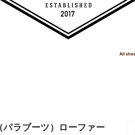
All sho
TREE
e Dealings Act - 古物営業法に基
SHOE CARE GOODS
SIZE
Instagram - SNSも随時更新
示
！！
SHOE CARE GOODS & HAND
t Status List - 商品状態一覧
PRODUCTS
Shoeshine Service - 靴磨
mer Reviews - お客様の声
Events & Media - イベント出
ィア掲載
oot（パラブーツ）ローファー