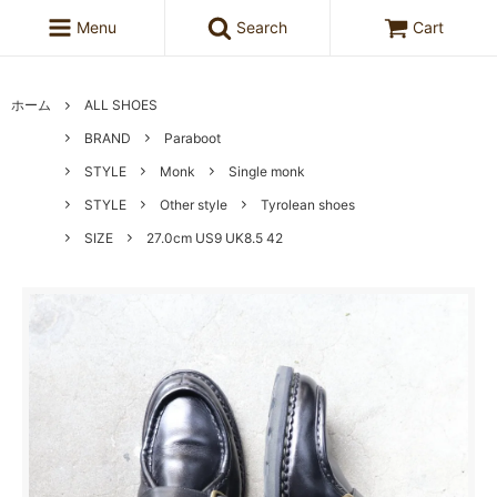
Menu
Search
Cart
ホーム
ALL SHOES
BRAND
Paraboot
STYLE
Monk
Single monk
STYLE
Other style
Tyrolean shoes
SIZE
27.0cm US9 UK8.5 42