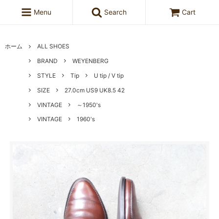
Menu
Search
Cart
ホーム
ALL SHOES
BRAND
WEYENBERG
STYLE
Tip
U tip / V tip
SIZE
27.0cm US9 UK8.5 42
VINTAGE
～1950's
VINTAGE
1960's