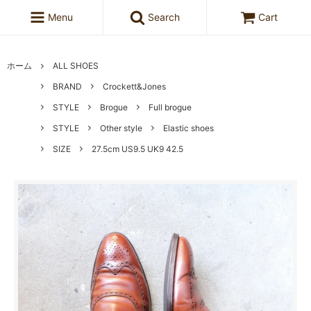
Menu
Search
Cart
ホーム
ALL SHOES
BRAND
Crockett&Jones
STYLE
Brogue
Full brogue
STYLE
Other style
Elastic shoes
SIZE
27.5cm US9.5 UK9 42.5