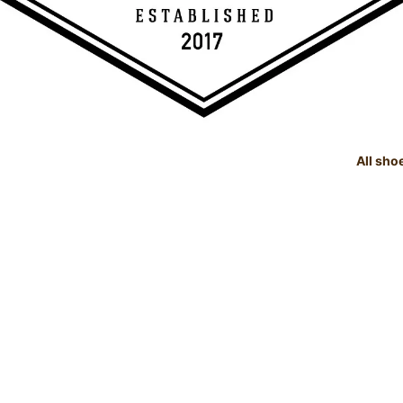
All sho
TREE
e Dealings Act - 古物営業法に基
SHOE CARE GOODS
SIZE
Instagram - SNSも随時更新
示
！！
SHOE CARE GOODS & HAND
t Status List - 商品状態一覧
PRODUCTS
Shoeshine Service - 靴磨
mer Reviews - お客様の声
Events & Media - イベント出
ィア掲載