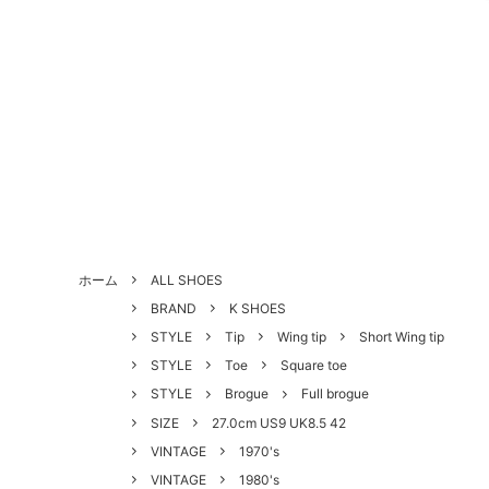
ALL SHOES
BRAND
About Us - 当店について
SHOE 
STYLE
Antiqu
ホーム
ALL SHOES
づく表
BRAND
K SHOES
HANDLED PRODUCTS
NEW ARRIVAL
SALE
Style Category - スタイルカテゴリー
Produc
STYLE
Tip
Wing tip
Short Wing tip
STYLE
Toe
Square toe
Shoe Repair Price List - 靴修理料金一
Custo
STYLE
Brogue
Full brogue
覧
SIZE
27.0cm US9 UK8.5 42
VINTAGE
1970's
VINTAGE
1980's