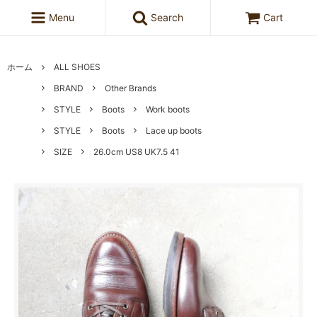
Menu
Search
Cart
ホーム
ALL SHOES
BRAND
Other Brands
STYLE
Boots
Work boots
STYLE
Boots
Lace up boots
SIZE
26.0cm US8 UK7.5 41