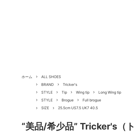
ALL SHOES
BRAND
About Us - 当店について
SHOE 
STYLE
Antiqu
ホーム
ALL SHOES
づく表
BRAND
Tricker's
HANDLED PRODUCTS
NEW ARRIVAL
SALE
Style Category - スタイルカテゴリー
Produc
STYLE
Tip
Wing tip
Long Wing tip
STYLE
Brogue
Full brogue
Shoe Repair Price List - 靴修理料金一
Custo
SIZE
25.5cm US7.5 UK7 40.5
覧
“美品/希少品” Tricker