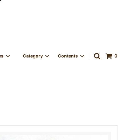
es
Category
Contents
0
中！
ORIGINAL GOODS
VINTAGE
Size Category - サイズカテゴリー
LED
きサービス
Store OPEN - 実店舗オープン
店 & メデ