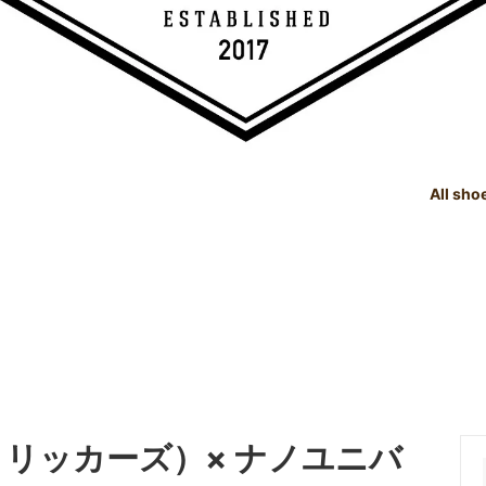
All sho
TREE
e Dealings Act - 古物営業法に基
SHOE CARE GOODS
SIZE
Instagram - SNSも随時更新
示
！！
SHOE CARE GOODS & HAND
t Status List - 商品状態一覧
PRODUCTS
Shoeshine Service - 靴磨
mer Reviews - お客様の声
Events & Media - イベント出
ィア掲載
's（トリッカーズ）× ナノユニバ