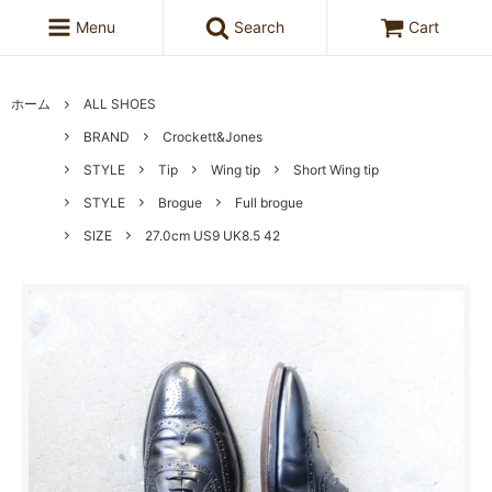
Menu
Search
Cart
ホーム
ALL SHOES
BRAND
Crockett&Jones
STYLE
Tip
Wing tip
Short Wing tip
STYLE
Brogue
Full brogue
SIZE
27.0cm US9 UK8.5 42