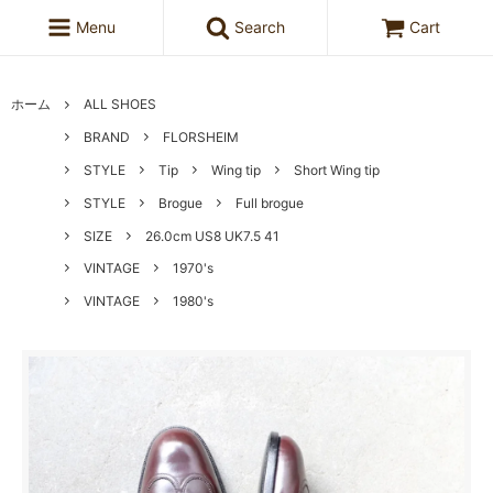
Menu
Search
Cart
ホーム
ALL SHOES
BRAND
FLORSHEIM
STYLE
Tip
Wing tip
Short Wing tip
STYLE
Brogue
Full brogue
SIZE
26.0cm US8 UK7.5 41
VINTAGE
1970's
VINTAGE
1980's