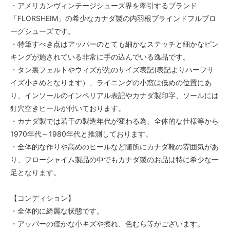
・アメリカンヴィンテージシューズ界を牽引するブランド
「FLORSHEIM」の希少なカナダ製の内羽根ブラインドフルブロ
ーグシューズです。
・特筆すべき点はアッパーのとても細かなステッチと細かなピン
キングが施されている非常に手の込んでいる逸品です。
・タン裏フェルトやウィズが先のサイズ表記(表記よりハーフサ
イズ小さめとなります）、ライニングの小窓は低めの位置にあ
り、インソールのインペリアル表記やカナダ製印字、ソールには
釘穴空きヒールが付いております。
・カナダ製では若干の製造年代が変わる為、全体的な仕様等から
1970年代～1980年代と推測しております。
・全体的な作りや高めのヒールなど随所にカナダ靴の雰囲気があ
り、フローシャイム製品の中でもカナダ製のお品は特に希少な一
足となります。
【コンディション】
・全体的に綺麗な状態です。
・アッパーの僅かな小キズや擦れ、色むら等がございます。