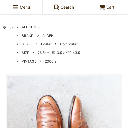
Menu
Search
Cart
ホーム
ALL SHOES
BRAND
ALDEN
STYLE
Loafer
Coin loafer
SIZE
28.5cm US10.5 UK10 43.5 ～
VINTAGE
2000's