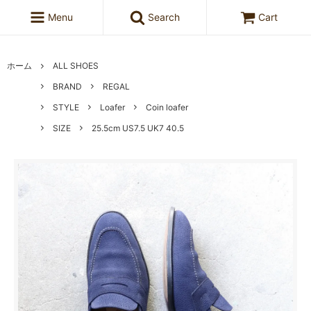
Menu
Search
Cart
ホーム
ALL SHOES
BRAND
REGAL
STYLE
Loafer
Coin loafer
SIZE
25.5cm US7.5 UK7 40.5