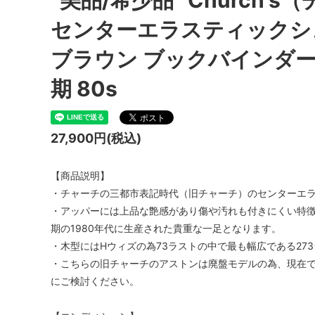
“美品/希少品” Church's
センターエラスティックシューズ
ブラウン ブックバインダー
期 80s
27,900円(税込)
【商品説明】
・チャーチの三都市表記時代（旧チャーチ）のセンターエラス
・アッパーには上品な艶感があり傷や汚れも付きにくい特
期の1980年代に生産された貴重な一足となります。
・木型にはHウィズの為73ラストの中で最も幅広である27
・こちらの旧チャーチのアストンは廃盤モデルの為、現在
にご検討ください。