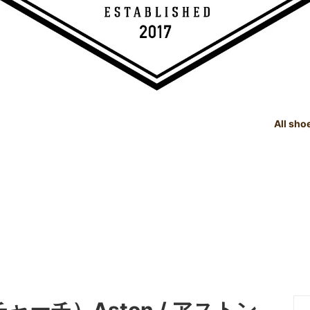
All sho
TREE
e Dealings Act - 古物営業法に基
SHOE CARE GOODS
SIZE
Instagram - SNSも随時更新
示
！！
SHOE CARE GOODS & HAND
t Status List - 商品状態一覧
PRODUCTS
Shoeshine Service - 靴磨
mer Reviews - お客様の声
Events & Media - イベント出
ィア掲載