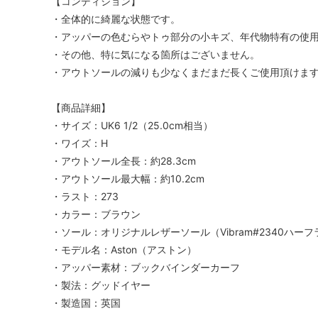
【コンディション】
・全体的に綺麗な状態です。
・アッパーの色むらやトゥ部分の小キズ、年代物特有の使
・その他、特に気になる箇所はございません。
・アウトソールの減りも少なくまだまだ長くご使用頂けま
【商品詳細】
・サイズ：UK6 1/2（25.0cm相当）
・ワイズ：H
・アウトソール全長：約28.3cm
・アウトソール最大幅：約10.2cm
・ラスト：273
・カラー：ブラウン
・ソール：オリジナルレザーソール（Vibram#2340ハ
・モデル名：Aston（アストン）
・アッパー素材：ブックバインダーカーフ
・製法：グッドイヤー
・製造国：英国