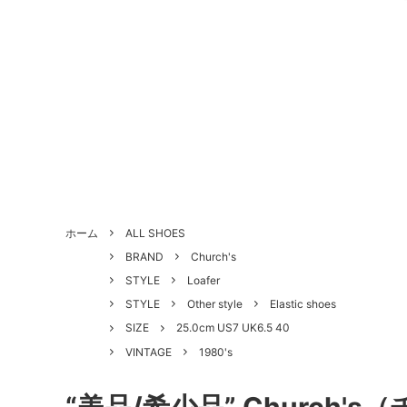
ALL SHOES
BRAND
About Us - 当店について
SHOE 
STYLE
Antiqu
ホーム
ALL SHOES
づく表
BRAND
Church's
HANDLED PRODUCTS
NEW ARRIVAL
SALE
Style Category - スタイルカテゴリー
Produc
STYLE
Loafer
STYLE
Other style
Elastic shoes
Shoe Repair Price List - 靴修理料金一
Custo
SIZE
25.0cm US7 UK6.5 40
覧
VINTAGE
1980's