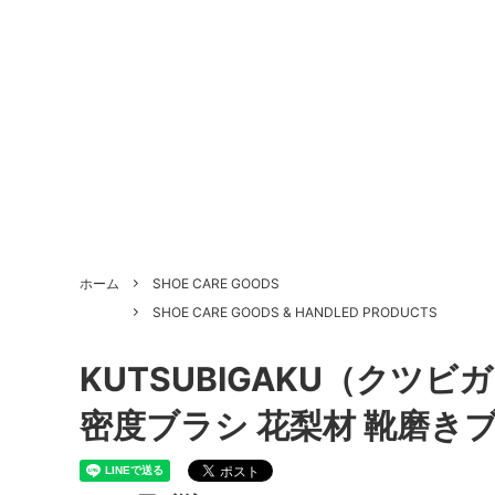
ALL SHOES
BRAND
About Us - 当店について
SHOE 
STYLE
Antiqu
ホーム
SHOE CARE GOODS
づく表
SHOE CARE GOODS & HANDLED PRODUCTS
HANDLED PRODUCTS
NEW ARRIVAL
SALE
Style Category - スタイルカテゴリー
Produc
KUTSUBIGAKU（クツビガク
Shoe Repair Price List - 靴修理料金一
Custo
覧
密度ブラシ 花梨材 靴磨き