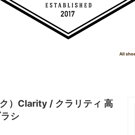
All sho
TREE
e Dealings Act - 古物営業法に基
SHOE CARE GOODS
SIZE
Instagram - SNSも随時更新
示
！！
SHOE CARE GOODS & HAND
t Status List - 商品状態一覧
PRODUCTS
Shoeshine Service - 靴磨
）Clarity / クラリティ 高
mer Reviews - お客様の声
Events & Media - イベント出
ィア掲載
ブラシ