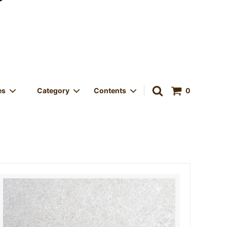
es
Category
Contents
0
中！
ORIGINAL GOODS
VINTAGE
Size Category - サイズカテゴリー
LED
きサービス
Store OPEN - 実店舗オープン
店 & メデ