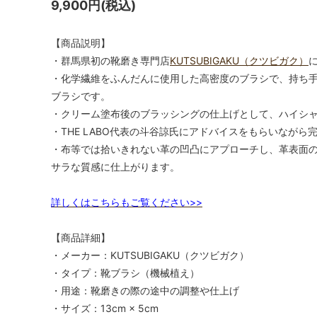
9,900円(税込)
【商品説明】
・群馬県初の靴磨き専門店
KUTSUBIGAKU（クツビガク）
・化学繊維をふんだんに使用した高密度のブラシで、持ち
ブラシです。
・クリーム塗布後のブラッシングの仕上げとして、ハイシ
・THE LABO代表の斗谷諒氏にアドバイスをもらいなが
・布等では拾いきれない革の凹凸にアプローチし、革表面
サラな質感に仕上がります。
詳しくはこちらもご覧ください
>>
【商品詳細】
・メーカー：KUTSUBIGAKU（クツビガク）
・タイプ：靴ブラシ（機械植え）
・用途：靴磨きの際の途中の調整や仕上げ
・サイズ：13cm × 5cm