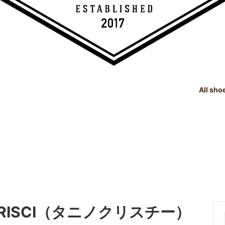
All sho
TREE
e Dealings Act - 古物営業法に基
SHOE CARE GOODS
SIZE
Instagram - SNSも随時更新
示
！！
SHOE CARE GOODS & HAND
t Status List - 商品状態一覧
PRODUCTS
Shoeshine Service - 靴磨
mer Reviews - お客様の声
Events & Media - イベント出
ィア掲載
 CRISCI（タニノクリスチー）