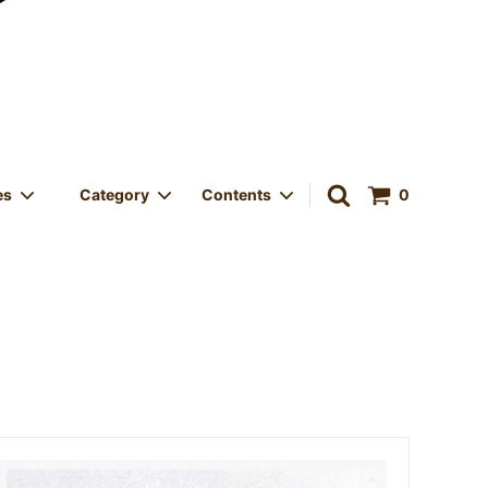
es
Category
Contents
0
中！
ORIGINAL GOODS
VINTAGE
Size Category - サイズカテゴリー
LED
きサービス
Store OPEN - 実店舗オープン
店 & メデ