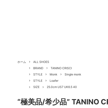
ALL SHOES
BRAND
About Us - 当店について
SHOE 
STYLE
Antiqu
ホーム
ALL SHOES
づく表
BRAND
TANINO CRISCI
HANDLED PRODUCTS
NEW ARRIVAL
SALE
Style Category - スタイルカテゴリー
Produc
STYLE
Monk
Single monk
STYLE
Loafer
Shoe Repair Price List - 靴修理料金一
Custo
SIZE
25.0cm US7 UK6.5 40
覧
“極美品/希少品” TANINO