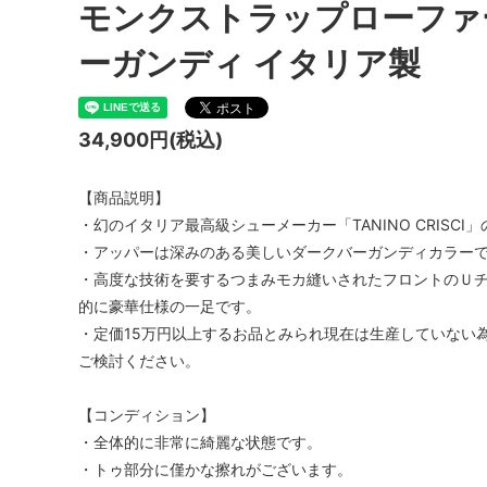
モンクストラップローファー S
ーガンディ イタリア製
34,900円(税込)
【商品説明】
・幻のイタリア最高級シューメーカー「TANINO CRISC
・アッパーは深みのある美しいダークバーガンディカラー
・高度な技術を要するつまみモカ縫いされたフロントのＵ
的に豪華仕様の一足です。
・定価15万円以上するお品とみられ現在は生産していない
ご検討ください。
【コンディション】
・全体的に非常に綺麗な状態です。
・トゥ部分に僅かな擦れがございます。