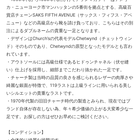
カ・ニューヨーク市マンハッタンの5番街を拠点とする、高級百
貨店チェーンSAKS FIFTH AVENUE（サックス・フィフス・アベ
ニュー）などの高級店から靴を請け負っており、こちらはその別
注によるダブルネームの貴重な一足となります。
・デザインはChurch’sの代表モデルChetwynd（チェットウィン
ド）そのものであり、Chetwyndの原型となったモデルとも言わ
れています。
・アウトソールには高級仕様であるヒドゥンチャネル（伏せ縫
い）仕上げを採用し、細部までこだわり抜かれた一足です。
・チャーチ製は当時の品質の良さを感じられるレザーの肉厚さや
綺麗な銀面が特徴で、119ラストは上級ラインに用いられる美し
いシルエットの貴重なラストです。
・1970年代製の旧旧チャーチ時代の製造とみられ、現在ではブ
ランド自体が存在しない為、年々希少価値の上がる大変希少な一
足です。お探しの方はぜひお早めにご検討ください。
【コンディション】
・全体的に綺麗な状態です。