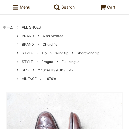
Menu
Search
Cart
ホーム
ALL SHOES
BRAND
Alan McAfee
BRAND
Church's
STYLE
Tip
Wing tip
Short Wing tip
STYLE
Brogue
Full brogue
SIZE
27.0cm US9 UK8.5 42
VINTAGE
1970's