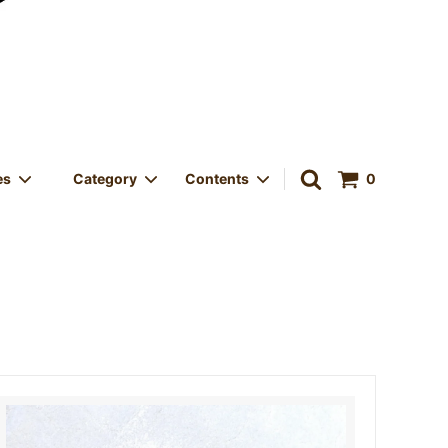
es
Category
Contents
0
中！
ORIGINAL GOODS
VINTAGE
Size Category - サイズカテゴリー
LED
きサービス
Store OPEN - 実店舗オープン
店 & メデ