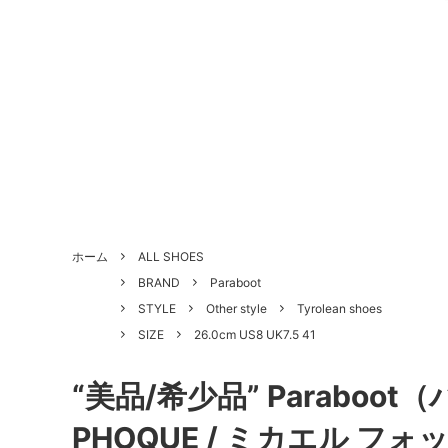
ALL SHOES
BRAND
About Us - 当店について
SHOE 
STYLE
Antiqu
ホーム
ALL SHOES
づく表
BRAND
Paraboot
HANDLED PRODUCTS
NEW ARRIVAL
SALE
Style Category - スタイルカテゴリー
Produc
STYLE
Other style
Tyrolean shoes
SIZE
26.0cm US8 UK7.5 41
Shoe Repair Price List - 靴修理料金一
Custo
覧
“美品/希少品” Paraboot
PHOQUE / ミカエル フォッ