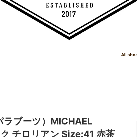
All sho
TREE
e Dealings Act - 古物営業法に基
SHOE CARE GOODS
SIZE
Instagram - SNSも随時更新
示
！！
SHOE CARE GOODS & HAND
t Status List - 商品状態一覧
PRODUCTS
Shoeshine Service - 靴磨
mer Reviews - お客様の声
Events & Media - イベント出
ィア掲載
（パラブーツ）MICHAEL
ク チロリアン Size:41 赤茶