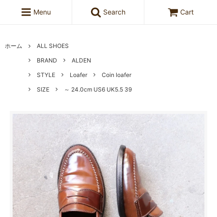
Menu
Search
Cart
ホーム
ALL SHOES
BRAND
ALDEN
STYLE
Loafer
Coin loafer
SIZE
～ 24.0cm US6 UK5.5 39