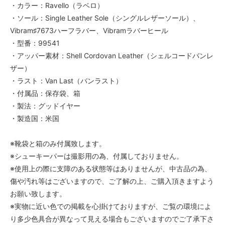
・カラー：Ravello（ラベロ）
・ソール：Single Leather Sole（シングルレザーソール）、
Vibram♯7673ハーフラバー、Vibramラバーヒール
・型番：99541
・アッパー素材：Shell Cordovan Leather（シェルコードバンレ
ザー）
・ラスト：Van Last（バンラスト）
・付属品：保存袋、箱
・製法：グッドイヤー
・製造国：米国
※靴袋と箱のみ付属致します。
※シューキーパーは撮影用の為、付属しておりません。
※使用上の際に支障のある状態等はありませんが、中古品の為、
傷や汚れ等はございますので、ご了解の上、ご購入頂きますよう
お願い致します。
※実物に近い色での掲載を心掛けておりますが、ご覧の環境によ
り多少色具合が異なって見える場合もございますのでご了承下さ