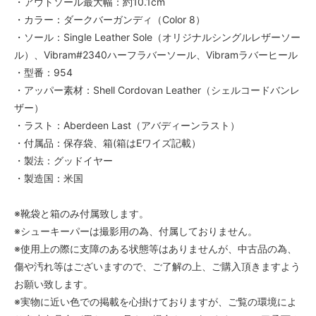
・アウトソール最大幅：約10.1cm
・カラー：ダークバーガンディ（Color 8）
・ソール：Single Leather Sole（オリジナルシングルレザーソー
ル）、Vibram#2340ハーフラバーソール、Vibramラバーヒール
・型番：954
・アッパー素材：Shell Cordovan Leather（シェルコードバンレ
ザー）
・ラスト：Aberdeen Last（アバディーンラスト）
・付属品：保存袋、箱(箱はEワイズ記載）
・製法：グッドイヤー
・製造国：米国
※靴袋と箱のみ付属致します。
※シューキーパーは撮影用の為、付属しておりません。
※使用上の際に支障のある状態等はありませんが、中古品の為、
傷や汚れ等はございますので、ご了解の上、ご購入頂きますよう
お願い致します。
※実物に近い色での掲載を心掛けておりますが、ご覧の環境によ