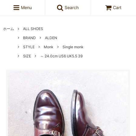
Menu
Search
Cart
ホーム
ALL SHOES
BRAND
ALDEN
STYLE
Monk
Single monk
SIZE
～ 24.0cm US6 UK5.5 39