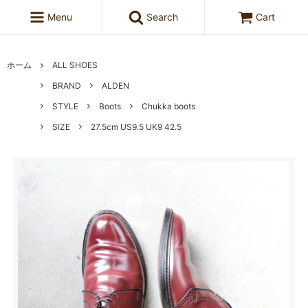
Menu
Search
Cart
ホーム
ALL SHOES
BRAND
ALDEN
STYLE
Boots
Chukka boots
SIZE
27.5cm US9.5 UK9 42.5