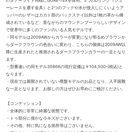
のダナーライト同様にGORE-TEXを採用。5つのDリング（シュ
ーレースを通す金具）と2つのフックや水が侵入しにくいようア
ッパーのレザーはカカト部のバックステイ以外は1枚の革から構
成されているなど、昔ながらのマウンテンブーツらしいデザイン
で世界中に多くのファンのいる人気モデルです。
・同モデルは2009AWからカラーが変更になり明るめブラウンか
らダークブラウンの色合いに変わり、こちらの個体は2009AW以
降に生産されたと推測されるダークブラウンカラーの一足となり
ます。
・型番違いの同モデル30866の現行定価は￥104,500-(税込)と
なります。
・現在では展開されていない廃盤モデルのお品となり、入手困難
な一足となります。お探しの方はぜひお早めにご検討ください。
【コンディション】
・全体的に非常に綺麗な状態です。
・トゥ部分に僅かな小キズがございます。
・その他、特に気になる箇所等はございません。