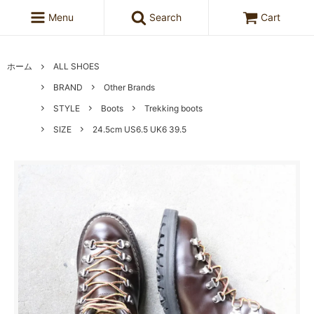
Menu
Search
Cart
ホーム
ALL SHOES
BRAND
Other Brands
STYLE
Boots
Trekking boots
SIZE
24.5cm US6.5 UK6 39.5