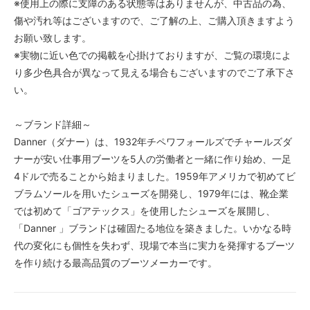
※使用上の際に支障のある状態等はありませんが、中古品の為、
傷や汚れ等はございますので、ご了解の上、ご購入頂きますよう
お願い致します。
※実物に近い色での掲載を心掛けておりますが、ご覧の環境によ
り多少色具合が異なって見える場合もございますのでご了承下さ
い。
～ブランド詳細～
Danner（ダナー）は、1932年チペワフォールズでチャールズダ
ナーが安い仕事用ブーツを5人の労働者と一緒に作り始め、一足
4ドルで売ることから始まりました。1959年アメリカで初めてビ
ブラムソールを用いたシューズを開発し、1979年には、靴企業
では初めて「ゴアテックス」を使用したシューズを展開し、
「Danner 」ブランドは確固たる地位を築きました。いかなる時
代の変化にも個性を失わず、現場で本当に実力を発揮するブーツ
を作り続ける最高品質のブーツメーカーです。