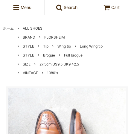
Menu
Search
Cart
ホーム
ALL SHOES
BRAND
FLORSHEIM
STYLE
Tip
Wing tip
Long Wing tip
STYLE
Brogue
Full brogue
SIZE
27.5cm US9.5 UK9 42.5
VINTAGE
1980's