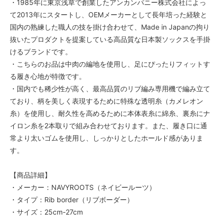
・1985年に東京浅草で創業したアンカンパニー株式会社によっ
て2013年にスタートし、OEMメーカーとして長年培った経験と
国内の熟練した職人の技を掛け合わせて、Made in Japanの拘り
抜いたプロダクトを提案している高品質な日本製ソックスを手掛
けるブランドです。
・こちらのお品は中肉の編地を使用し、足にぴったりフィットす
る履き心地が特徴です。
・国内でも稀少性が高く、最高品質のリブ編み専用機で編み立て
ており、柄を美しく表現するために特殊な透明糸（カメレオン
糸）を使用し、耐久性を高めるために本体表糸に綿糸、裏糸にナ
イロン糸を2本取りで組み合わせております。また、履き口に通
常より太いゴムを使用し、しっかりとしたホールド感がありま
す。
【商品詳細】
・メーカー：NAVYROOTS（ネイビールーツ）
・タイプ：Rib border（リブボーダー）
・サイズ：25cm-27cm