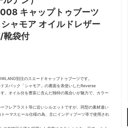
オールデン）
86008 キャップトゥブーツ
バースシャモア オイルドレザー
/靴袋付
OWLAND別注のスエードキャップトゥブーツです。
ヌバック「シャモア」の裏面を表使いしたReverse
れます。オイル分を豊富に含んだ独特の風合いが魅力で、カラー
ルーフレアラスト等に近いシルエットですが、同型の素材違い
様のトーマスヒール仕様の為、主にインディブーツ等で使用され