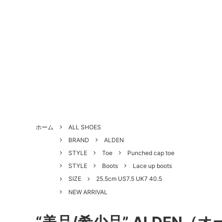
ALL SHOES
BRAND
About Us - 当店について
SHOE 
STYLE
Antiqu
ホーム
ALL SHOES
づく表
BRAND
ALDEN
HANDLED PRODUCTS
NEW ARRIVAL
SALE
Style Category - スタイルカテゴリー
Produc
STYLE
Toe
Punched cap toe
STYLE
Boots
Lace up boots
Shoe Repair Price List - 靴修理料金一
Custo
SIZE
25.5cm US7.5 UK7 40.5
覧
NEW ARRIVAL