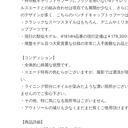
・外羽根キャップトゥブーツにフックを用いない9アイレッ
ルスエードとの組み合わせは現在でも展開が少なく、さらにT
のデザインが多く、こちらのパンチドキャップトゥブーツ
・クラシックなスーツスタイルはもちろん、デニムやミリ
ップブーツです。
・現行の類似モデル、41814H品番の現行定価は￥179,300
・廃盤モデル且つ大変貴重な仕様の非常に入手困難なお品
【コンディション】
・全体的に綺麗な状態です。
・スエード特有の色むらがございますが、撮影では濃淡が
い。
・ライニング部分にオイルが染みたような濃い箇所がござ
ませんのでご安心下さい。
・その他、特に気になる箇所等はございません。
・アウトソールの減りも少なくまだまだ長くご使用頂けま
【商品詳細】