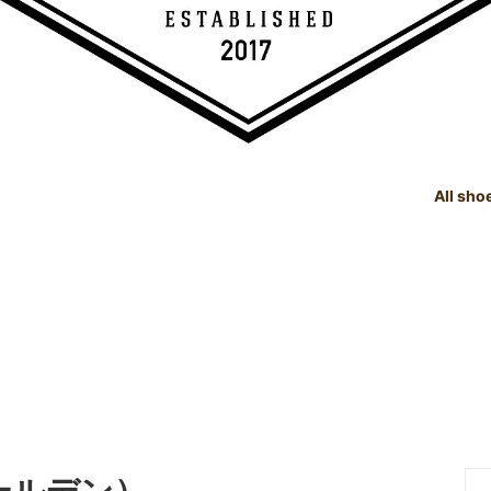
All sho
TREE
e Dealings Act - 古物営業法に基
SHOE CARE GOODS
SIZE
Instagram - SNSも随時更新
示
！！
SHOE CARE GOODS & HAND
t Status List - 商品状態一覧
PRODUCTS
Shoeshine Service - 靴磨
mer Reviews - お客様の声
Events & Media - イベント出
ィア掲載