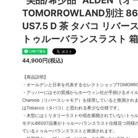
“美品/希少品” ALDEN（
TOMORROWLAND別注 
US7.5 D 茶 タバコ リ
トゥルーバランスラスト 箱
44,900円(税込)
【商品説明】
・オールデンと日本を代表するセレクトショップTOMORR
・アッパーにはその質感からホーウィン社が手掛けるオイルド
Chamois（リバースシャモア）を採用していると推測さ
はTobacco（タバコ）と思われる希少な仕様です。
・木型にはミリタリーラストや現在展開されていないトゥ
モデル86007品番がトゥルーバランスラスト仕様且つ同
ているトゥルーバランスラストと推測されます。