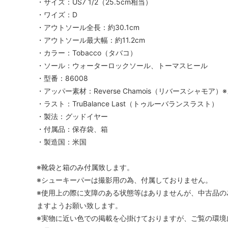
・サイズ：US7 1/2（25.5cm相当）
・ワイズ：D
・アウトソール全長：約30.1cm
・アウトソール最大幅：約11.2cm
・カラー：Tobacco（タバコ）
・ソール：ウォーターロックソール、トーマスヒール
・型番：86008
・アッパー素材：Reverse Chamois（リバースシャモア
・ラスト：TruBalance Last（トゥルーバランスラスト）
・製法：グッドイヤー
・付属品：保存袋、箱
・製造国：米国
※靴袋と箱のみ付属致します。
※シューキーパーは撮影用の為、付属しておりません。
※使用上の際に支障のある状態等はありませんが、中古品の
ますようお願い致します。
※実物に近い色での掲載を心掛けておりますが、ご覧の環境