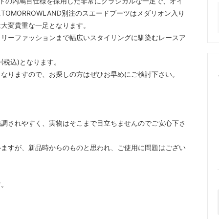
トの内鳩目仕様を採用した非常にクラシカルな一足で、オイ
OMORROWLAND別注のスエードブーツはメダリオン入り
は大変貴重な一足となります。
タリーファッションまで幅広いスタイリングに馴染むレースア
-(税込)となります。
となりますので、お探しの方はぜひお早めにご検討下さい。
強調されやすく、実物はそこまで目立ちませんのでご安心下さ
いますが、新品時からのものと思われ、ご使用に問題はござい
す。