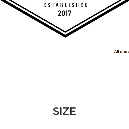
All sho
TREE
e Dealings Act - 古物営業法に基
SHOE CARE GOODS
SIZE
Instagram - SNSも随時更新
示
！！
SHOE CARE GOODS & HAND
t Status List - 商品状態一覧
PRODUCTS
Shoeshine Service - 靴磨
mer Reviews - お客様の声
Events & Media - イベント出
ィア掲載
SIZE