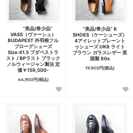
“美品/希少品”
“美品/希少品” K
VASS（ヴァーシュ）
SHOES（ケーシューズ）
BUDAPEST 外羽根フル
4アイレットプレーント
ブローグシューズ
ゥシューズ UK8 ライト
Size:41.5 ブダペストラ
ブラウン ガラスレザー 英
スト / BPラスト ブラック
国製 80s
ノルウィージャン製法 定
19,900円(税込)
価￥159,500-
44,900円(税込)