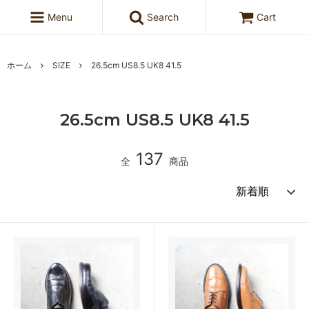
Menu
Search
Cart
ホーム
SIZE
26.5cm US8.5 UK8 41.5
26.5cm US8.5 UK8 41.5
137
全
商品