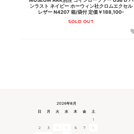
MUSEUM ARK別注 コインローファー US8 D バ
ンラスト ネイビー ホーウィン社クロムエクセル
レザー N4207 箱/袋付 定価￥188,100-
SOLD OUT
2026年8月
日
月
火
水
木
金
土
1
2
3
4
5
6
7
8