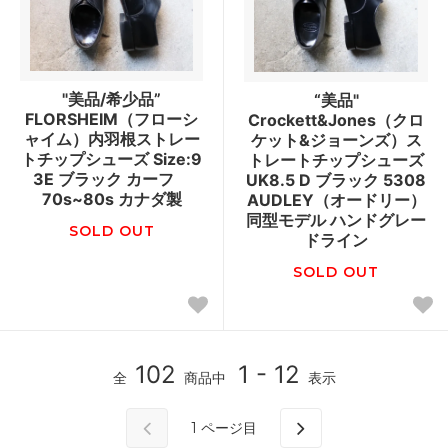
"美品/希少品”
“美品"
FLORSHEIM（フローシ
Crockett&Jones（クロ
ャイム）内羽根ストレー
ケット&ジョーンズ）ス
トチップシューズ Size:9
トレートチップシューズ
3E ブラック カーフ
UK8.5 D ブラック 5308
70s~80s カナダ製
AUDLEY（オードリー）
同型モデル ハンドグレー
SOLD OUT
ドライン
SOLD OUT
102
1 - 12
全
商品中
表示
1
ページ目