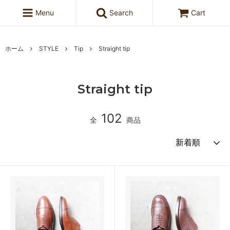
Menu
Search
Cart
ホーム
STYLE
Tip
Straight tip
Straight tip
102
全
商品