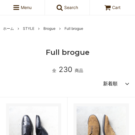
Menu
Search
Cart
ホーム
STYLE
Brogue
Full brogue
Full brogue
230
全
商品