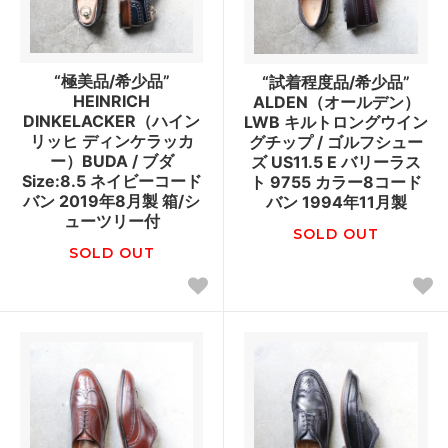
“極美品/希少品”
“試着程度品/希少品”
HEINRICH
ALDEN（オールデン）
DINKELACKER（ハイン
LWB キルトロングウイン
リッヒ ディンケラッカ
グチップ / ゴルフシュー
ー）BUDA / ブダ
ズ US11.5 E バリーラス
Size:8.5 ネイビーコード
ト 9755 カラー8コード
バン 2019年8月製 箱/シ
バン 1994年11月製
ューツリー付
SOLD OUT
SOLD OUT