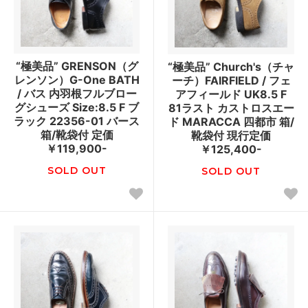
“極美品” GRENSON（グ
“極美品” Church's（チャ
レンソン）G-One BATH
ーチ）FAIRFIELD / フェ
/ バス 内羽根フルブロー
アフィールド UK8.5 F
グシューズ Size:8.5 F ブ
81ラスト カストロスエー
ラック 22356-01 バース
ド MARACCA 四都市 箱/
箱/靴袋付 定価
靴袋付 現行定価
￥119,900-
￥125,400-
SOLD OUT
SOLD OUT