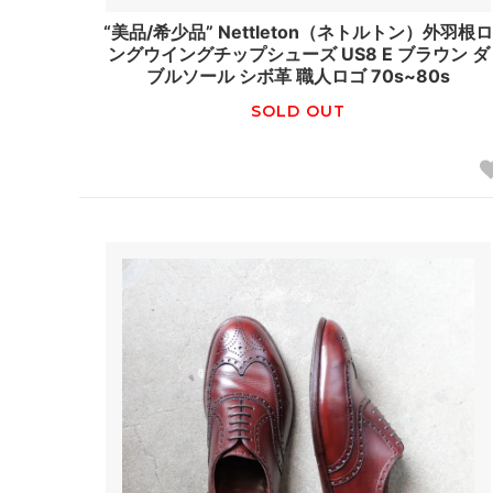
“美品/希少品” Nettleton（ネトルトン）外羽根
ングウイングチップシューズ US8 E ブラウン ダ
ブルソール シボ革 職人ロゴ 70s~80s
SOLD OUT