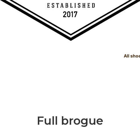
All sho
TREE
e Dealings Act - 古物営業法に基
SHOE CARE GOODS
SIZE
Instagram - SNSも随時更新
示
！！
SHOE CARE GOODS & HAND
t Status List - 商品状態一覧
PRODUCTS
Shoeshine Service - 靴磨
mer Reviews - お客様の声
Events & Media - イベント出
ィア掲載
Full brogue