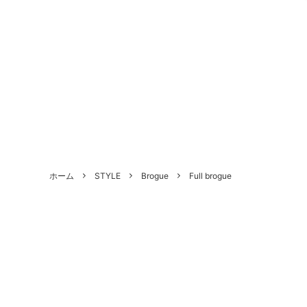
ALL SHOES
BRAND
About Us - 当店について
SHOE 
STYLE
Antiqu
ホーム
STYLE
Brogue
Full brogue
づく表
HANDLED PRODUCTS
NEW ARRIVAL
SALE
Style Category - スタイルカテゴリー
Produc
Shoe Repair Price List - 靴修理料金一
Custo
覧