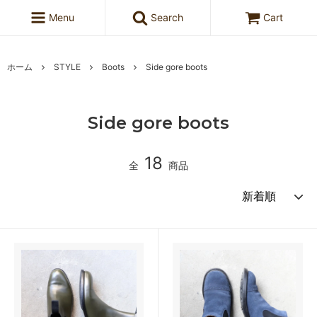
Menu
Search
Cart
ホーム
STYLE
Boots
Side gore boots
Side gore boots
18
全
商品