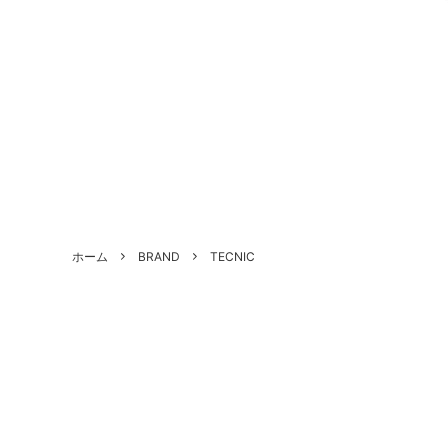
ALL SHOES
BRAND
About Us - 当店について
SHOE 
STYLE
Antiqu
ホーム
BRAND
TECNIC
づく表
HANDLED PRODUCTS
NEW ARRIVAL
SALE
Style Category - スタイルカテゴリー
Produc
Shoe Repair Price List - 靴修理料金一
Custo
覧