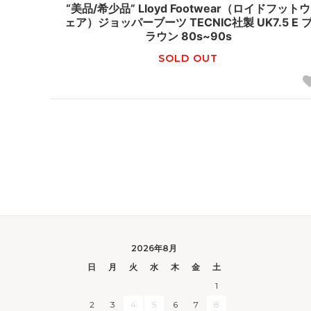
“美品/希少品” Lloyd Footwear（ロイドフットウ
ェア）ジョッパーブーツ TECNIC社製 UK7.5 E 
ラウン 80s~90s
SOLD OUT
2026年8月
日
月
火
水
木
金
土
1
2
3
4
5
6
7
8