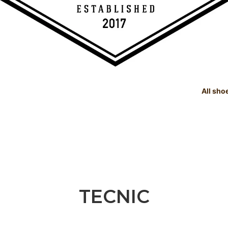
All sho
TREE
e Dealings Act - 古物営業法に基
SHOE CARE GOODS
SIZE
Instagram - SNSも随時更新
示
！！
SHOE CARE GOODS & HAND
t Status List - 商品状態一覧
PRODUCTS
Shoeshine Service - 靴磨
mer Reviews - お客様の声
Events & Media - イベント出
ィア掲載
TECNIC