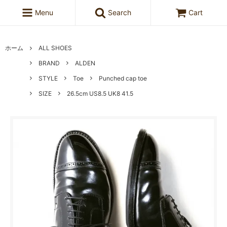
Menu
Search
Cart
ホーム
ALL SHOES
BRAND
ALDEN
STYLE
Toe
Punched cap toe
SIZE
26.5cm US8.5 UK8 41.5