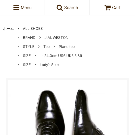
Menu
Search
Cart
ホーム
ALL SHOES
BRAND
J.M. WESTON
STYLE
Toe
Plane toe
SIZE
～ 24.0cm US6 UK5.5 39
SIZE
Lady’s Size