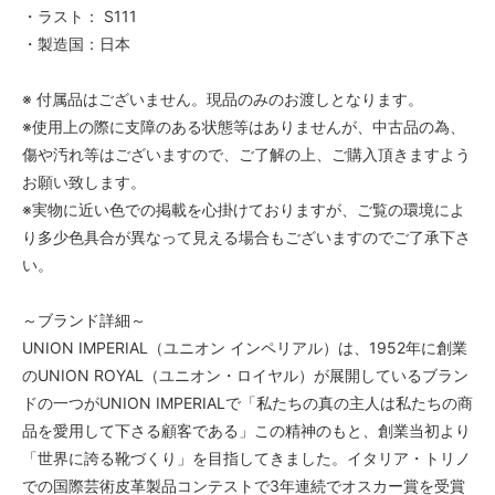
・ラスト： S111
・製造国：日本
※ 付属品はございません。現品のみのお渡しとなります。
※使用上の際に支障のある状態等はありませんが、中古品の為、
傷や汚れ等はございますので、ご了解の上、ご購入頂きますよう
お願い致します。
※実物に近い色での掲載を心掛けておりますが、ご覧の環境によ
り多少色具合が異なって見える場合もございますのでご了承下さ
い。
～ブランド詳細～
UNION IMPERIAL（ユニオン インペリアル）は、1952年に創業
のUNION ROYAL（ユニオン・ロイヤル）が展開しているブラン
ドの一つがUNION IMPERIALで「私たちの真の主人は私たちの商
品を愛用して下さる顧客である」この精神のもと、創業当初より
「世界に誇る靴づくり」を目指してきました。イタリア・トリノ
での国際芸術皮革製品コンテストで3年連続でオスカー賞を受賞