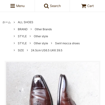
Menu
Search
Cart
ホーム
ALL SHOES
BRAND
Other Brands
STYLE
Other style
STYLE
Other style
Swirl mocca shoes
SIZE
24.5cm US6.5 UK6 39.5