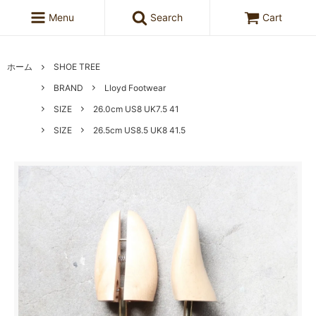
Menu
Search
Cart
ホーム
SHOE TREE
BRAND
Lloyd Footwear
SIZE
26.0cm US8 UK7.5 41
SIZE
26.5cm US8.5 UK8 41.5