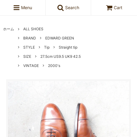
Menu
Search
Cart
ホーム
ALL SHOES
BRAND
EDWARD GREEN
STYLE
Tip
Straight tip
SIZE
27.5cm US9.5 UK9 42.5
VINTAGE
2000's