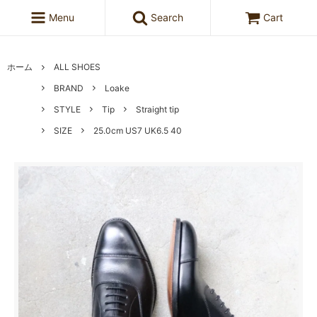
Menu
Search
Cart
ホーム
ALL SHOES
BRAND
Loake
STYLE
Tip
Straight tip
SIZE
25.0cm US7 UK6.5 40