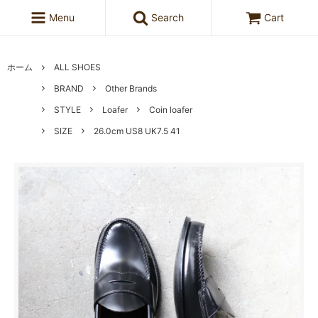
Menu
Search
Cart
ホーム
ALL SHOES
BRAND
Other Brands
STYLE
Loafer
Coin loafer
SIZE
26.0cm US8 UK7.5 41