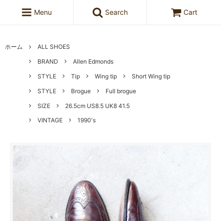
Menu
Search
Cart
ホーム
ALL SHOES
BRAND
Allen Edmonds
STYLE
Tip
Wing tip
Short Wing tip
STYLE
Brogue
Full brogue
SIZE
26.5cm US8.5 UK8 41.5
VINTAGE
1990's