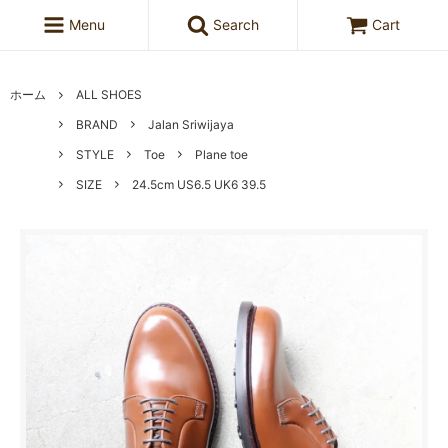
Menu
Search
Cart
ホーム
ALL SHOES
BRAND
Jalan Sriwijaya
STYLE
Toe
Plane toe
SIZE
24.5cm US6.5 UK6 39.5