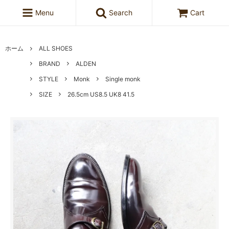
Menu
Search
Cart
ホーム
ALL SHOES
BRAND
ALDEN
STYLE
Monk
Single monk
SIZE
26.5cm US8.5 UK8 41.5