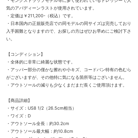
・モンクストラップモデル等に多く使われているドレッシーで人
気のアバディーンラストが使用されています。
・定価は￥211,200-（税込）です。
・日本国内の正規販売店での同モデルの同サイズは完売しており
入手困難となりますので、お探しの方はぜひお早めにご検討下さ
い。
【コンディション】
・全体的に非常に綺麗な状態です。
・アッパー部分の僅かな擦れや小キズ、コードバン特有の色むら
がございますが、その他特に気になる箇所等はございません。
・アウトソールの減りも少なくまだまだ長くご使用頂けます。
【商品詳細】
・サイズ：US8 1/2（26.5cm相当）
・ワイズ：D
・アウトソール全長：約30.2cm
・アウトソール最大幅：約10.8cm