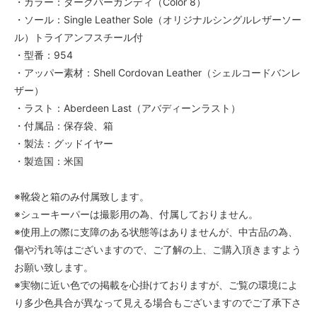
・カラー：ダークバーガンディ（Color 8）
・ソール：Single Leather Sole（オリジナルシングルレザーソー
ル）トライアンフスチール付
・型番：954
・アッパー素材：Shell Cordovan Leather（シェルコードバンレ
ザー）
・ラスト：Aberdeen Last（アバディーンラスト）
・付属品：保存袋、箱
・製法：グッドイヤー
・製造国：米国
※靴袋と箱のみ付属致します。
※シューキーパーは撮影用の為、付属しておりません。
※使用上の際に支障のある状態等はありませんが、中古品の為、
傷や汚れ等はございますので、ご了解の上、ご購入頂きますよう
お願い致します。
※実物に近い色での掲載を心掛けておりますが、ご覧の環境によ
り多少色具合が異なって見える場合もございますのでご了承下さ