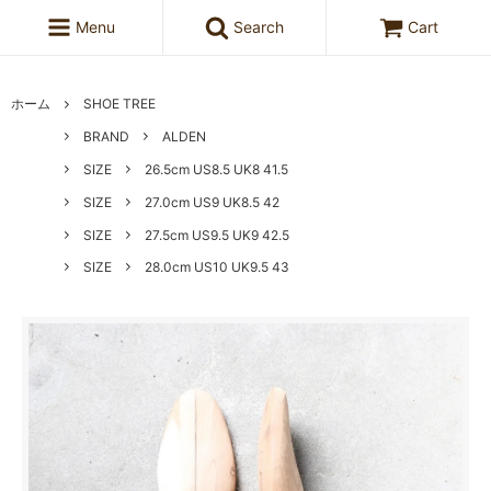
Menu
Search
Cart
ホーム
SHOE TREE
BRAND
ALDEN
SIZE
26.5cm US8.5 UK8 41.5
SIZE
27.0cm US9 UK8.5 42
SIZE
27.5cm US9.5 UK9 42.5
SIZE
28.0cm US10 UK9.5 43