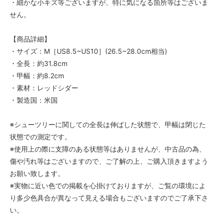
・細かな小キズ等ございますが、特に気になる箇所等はございま
せん。
【商品詳細】
・サイズ：M［US8.5~US10］(26.5~28.0cm相当)
・全長：約31.8cm
・甲幅：約8.2cm
・素材：レッドシダー
・製造国：米国
※シューツリーに関しての全長は伸ばした状態で、甲幅は閉じた
状態での測定です。
※使用上の際に支障のある状態等はありませんが、中古品の為、
傷や汚れ等はございますので、ご了解の上、ご購入頂きますよう
お願い致します。
※実物に近い色での掲載を心掛けておりますが、ご覧の環境によ
り多少色具合が異なって見える場合もございますのでご了承下さ
い。